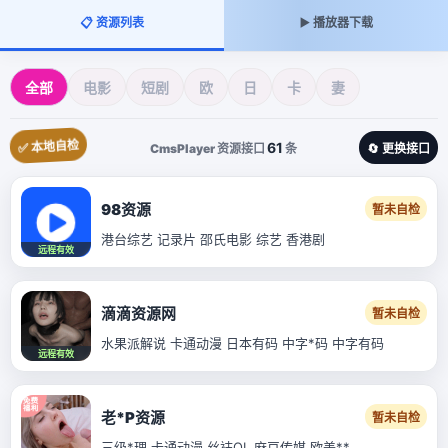
📋 资源列表
▶️ 播放器下载
全部
电影
短剧
欧
日
卡
妻
✅ 本地自检
61
CmsPlayer 资源接口
条
🔄 更换接口
98资源
暂未自检
港台综艺 记录片 邵氏电影 综艺 香港剧
远程有效
滴滴资源网
暂未自检
水果派解说 卡通动漫 日本有码 中字*码 中字有码
远程有效
老*P资源
暂未自检
三级*理 卡通动漫 丝袜OL 麻豆传媒 欧美**