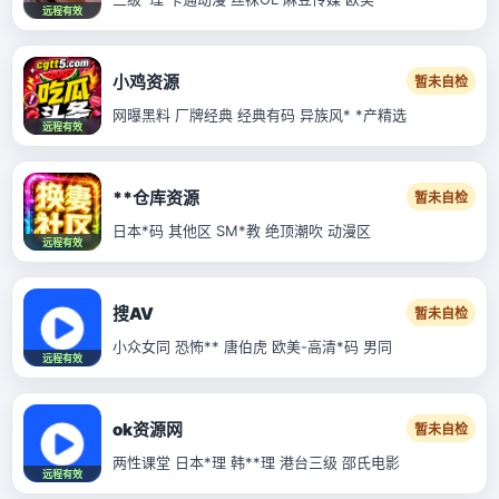
远程有效
小鸡资源
暂未自检
网曝黑料 厂牌经典 经典有码 异族风* *产精选
远程有效
**仓库资源
暂未自检
日本*码 其他区 SM*教 绝顶潮吹 动漫区
远程有效
搜AV
暂未自检
小众女同 恐怖** 唐伯虎 欧美-高清*码 男同
远程有效
ok资源网
暂未自检
两性课堂 日本*理 韩**理 港台三级 邵氏电影
远程有效