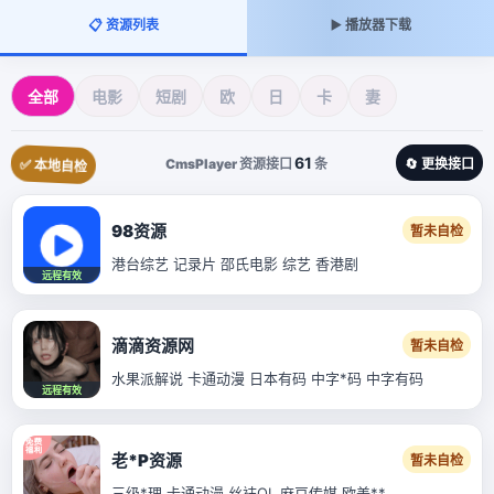
📋 资源列表
▶️ 播放器下载
全部
电影
短剧
欧
日
卡
妻
61
CmsPlayer 资源接口
条
🔄 更换接口
✅ 本地自检
98资源
暂未自检
港台综艺 记录片 邵氏电影 综艺 香港剧
远程有效
滴滴资源网
暂未自检
水果派解说 卡通动漫 日本有码 中字*码 中字有码
远程有效
老*P资源
暂未自检
三级*理 卡通动漫 丝袜OL 麻豆传媒 欧美**